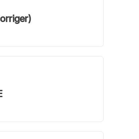
orriger)
E