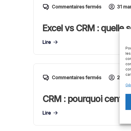
Commentaires fermés
31 ma
Excel vs CRM : quelle s
Lire
Pou
les
con
com
con
car
Commentaires fermés
25 ma
Gér
CRM : pourquoi central
Lire