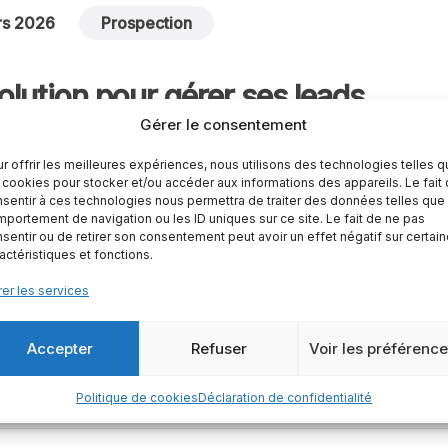
rs 2026
Prospection
olution pour gérer ses leads
Gérer le consentement
r offrir les meilleures expériences, nous utilisons des technologies telles 
 cookies pour stocker et/ou accéder aux informations des appareils. Le fait
sentir à ces technologies nous permettra de traiter des données telles que 
portement de navigation ou les ID uniques sur ce site. Le fait de ne pas
sentir ou de retirer son consentement peut avoir un effet négatif sur certai
actéristiques et fonctions.
rs 2026
Prospection
er les services
iser ses leads est devenu indispe
Accepter
Refuser
Voir les préférenc
Politique de cookies
Déclaration de confidentialité