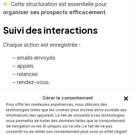
Cette structuration est essentielle pour
organiser ses prospects efficacement
.
Suivi des interactions
Chaque action est enregistrée :
– emails envoyés
– appels
– relances
– rendez-vous.
Cela permet de ne jamais perdre le fil d’une
Gérer le consentement
conversation.
Pour offrir les meilleures expériences, nous utilisons des
technologies telles que les cookies pour stocker et/ou accéder aux
informations des appareils. Le fait de consentir à ces technologies
Analyse des performances
nous permettra de traiter des données telles que le comportement
de navigation ou les ID uniques sur ce site. Le fait de ne pas
consentir ou de retirer son consentement peut avoir un effet négatif