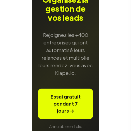
gestion de
vos leads
Rejoignez les +400
entreprises qui ont
automatisé leurs
relances et multiplié
leurs rendez-vous avec
Klape.io.
Essai gratuit
pendant 7
jours →
Annulable en 1 clic