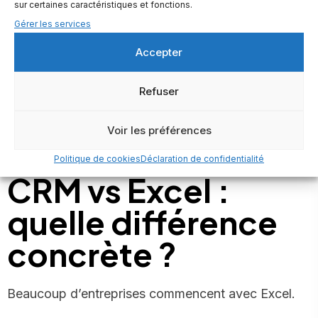
Un CRM permet de mesurer :
sur certaines caractéristiques et fonctions.
Gérer les services
– le taux de conversion
– le nombre de leads
Accepter
– les performances des commerciaux.
Refuser
Ces données sont essentielles pour optimiser la
stratégie.
Voir les préférences
Politique de cookies
Déclaration de confidentialité
CRM vs Excel :
quelle différence
concrète ?
Beaucoup d’entreprises commencent avec Excel.