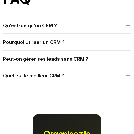
Qu’est-ce qu’un CRM ?
Un CRM est un outil qui permet de centraliser et de gérer les
Pourquoi utiliser un CRM ?
relations avec les prospects et les clients.
Il permet d’organiser les leads, suivre les interactions et
Peut-on gérer ses leads sans CRM ?
améliorer le taux de conversion.
Oui, mais cela devient rapidement inefficace dès que le
Quel est le meilleur CRM ?
volume de leads augmente.
Le meilleur CRM dépend des besoins, mais il doit permettre
la centralisation, le suivi et l’automatisation.
Organisez la