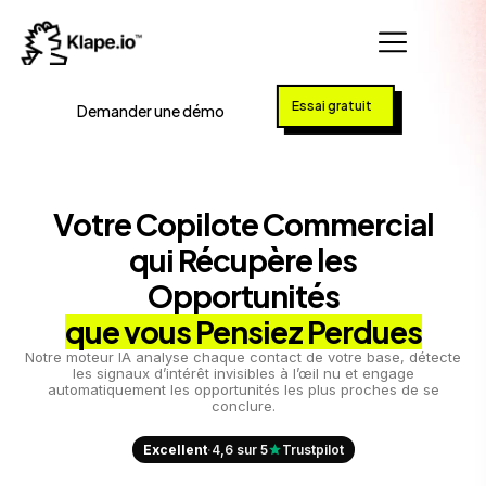
Essai gratuit
Demander une démo
Votre Copilote Commercial
qui Récupère les
Opportunités
que vous Pensiez Perdues
Notre moteur IA analyse chaque contact de votre base, détecte
les signaux d’intérêt invisibles à l’œil nu et engage
automatiquement les opportunités les plus proches de se
conclure.
Excellent
·
4,6 sur 5
Trustpilot