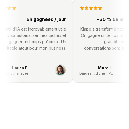
5h gagnées / jour
+60 % de 
Cet outil d'IA est incroyablement utile
Klape a transformé n
pour automatiser mes tâches et
On gagne un temps 
gagner un temps précieux. Un
grandit 
véritable atout pour mon business.
conversations sont
Laura F.
Marc L.
Community manager
Dirigeant d'une TPE