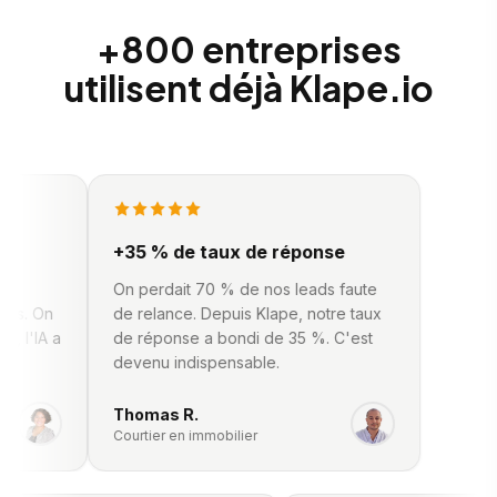
+800 entreprises
utilisent déjà Klape.io
+35 % de taux de réponse
12 RDV / 
On perdait 70 % de nos leads faute
J'ai conne
 On
de relance. Depuis Klape, notre taux
contacts et 
IA a
de réponse a bondi de 35 %. C'est
rendez-vou
devenu indispensable.
que je touch
Thomas R.
Julie D.
Courtier en immobilier
Consultante 