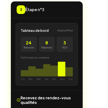
Étape n°3
3
Tableau de bord
Aujourd'hui
24
8
3
Relances
Réponses
RDV
Performance semaine
Lun
Mar
Mer
Jeu
Ven
Sam
Dim
Recevez des rendez-vous
qualifiés