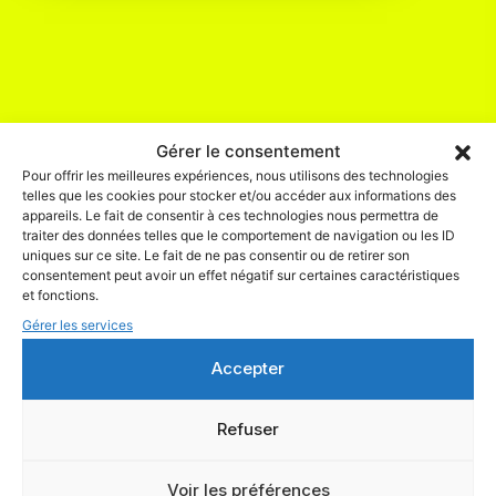
Gérer le consentement
Pour offrir les meilleures expériences, nous utilisons des technologies
Bientôt vos notifications
telles que les cookies pour stocker et/ou accéder aux informations des
appareils. Le fait de consentir à ces technologies nous permettra de
ressembleront à ça ...
traiter des données telles que le comportement de navigation ou les ID
uniques sur ce site. Le fait de ne pas consentir ou de retirer son
consentement peut avoir un effet négatif sur certaines caractéristiques
et fonctions.
Avec Klape.io, c’est simple : Vos contacts sont là,
Gérer les services
l’IA les relance et vous décrochez des rendez-vous.
Accepter
Connectez-vous, suivez les conversations et
convertissez.
Refuser
Rien de plus.
Voir les préférences