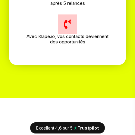
après 5 relances
Avec Klape.io, vos contacts deviennent
des opportunités
Excellent
·
4,6 sur 5
·
★
Trustpilot