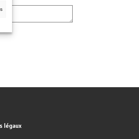
es
s légaux