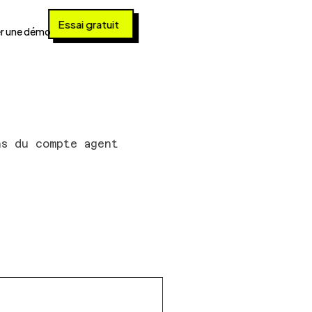
Essai gratuit
r une démo
ns du compte agent