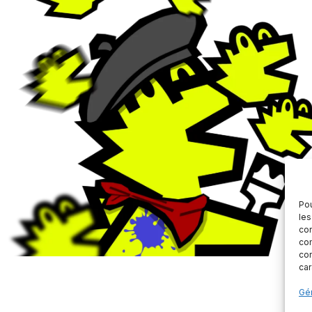
Pou
les
con
com
con
car
Gér