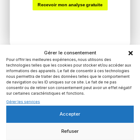
Gérer le consentement
Pour offrir les meilleures expériences, nous utilisons des
technologies telles que les cookies pour stocker et/ou accéder aux
informations des appareils. Le fait de consentir à ces technologies
nous permettra de traiter des données telles que le comportement
de navigation ou les ID uniques sur ce site. Le fait de ne pas
Klape.io connecté aux
consentir ou de retirer son consentement peut avoir un effet négatif
sur certaines caractéristiques et fonctions.
meilleurs outils métiers
Gérer les services
Relancez sans friction. 100% automatisé. Sans quitter
Accepter
votre CRM
Refuser