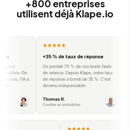
+800 entreprises
utilisent déjà Klape.io
es
+35 % de taux de réponse
12
ous a
On perdait 70 % de nos leads faute
J'
alifiés. On
de relance. Depuis Klape, notre taux
con
ocess, l'IA a
de réponse a bondi de 35 %. C'est
re
ce.
devenu indispensable.
qu
Thomas R.
Ju
ng
Courtier en immobilier
Co