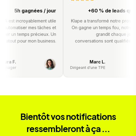
5h gagnées / jour
+60 % de leads qu
til d'IA est incroyablement utile
Klape a transformé notre pro
pour automatiser mes tâches et
On gagne un temps fou, notr
gagner un temps précieux. Un
grandit chaque jo
itable atout pour mon business.
conversations sont qualifié
Laura F.
Marc L.
ty manager
Dirigeant d'une TPE
Bientôt vos notifications
ressembleront à ça ...