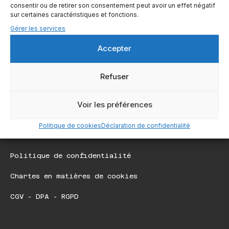
consentir ou de retirer son consentement peut avoir un effet négatif
sur certaines caractéristiques et fonctions.
Autres pages
Gérer les services
Accepter
Centre d'aide
Blog
Refuser
Voir les préférences
Liens légaux
Politique de cookies
Déclaration de confidentialité
Mentions légales
Politique de confidentialité
Chartes en matières de cookies
CGV - DPA - RGPD