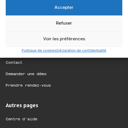
Accepter
dino@klape.io
Refuser
Voir les préférences
Au plus proche de vous
Politique de cookies
Déclaration de confidentialité
Contact
Demander une démo
Prendre rendez-vous
Autres pages
Centre d'aide