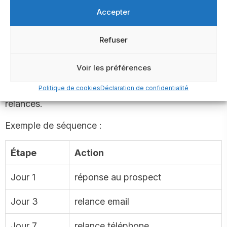
Accepter
Relance des prospects
Refuser
Un prospect ne répond pas toujours
Voir les préférences
immédiatement.
Politique de cookies
Déclaration de confidentialité
Il est donc essentiel de mettre en place plusieurs
relances.
Exemple de séquence :
Étape
Action
Jour 1
réponse au prospect
Jour 3
relance email
Jour 7
relance téléphone