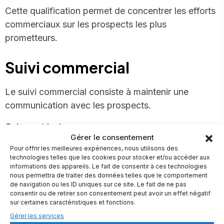
Cette qualification permet de concentrer les efforts
commerciaux sur les prospects les plus
prometteurs.
Suivi commercial
Le suivi commercial consiste à maintenir une
communication avec les prospects.
Cela peut inclure :
Gérer le consentement
– Des appels
Pour offrir les meilleures expériences, nous utilisons des
technologies telles que les cookies pour stocker et/ou accéder aux
– Des emails
informations des appareils. Le fait de consentir à ces technologies
– Des messages
nous permettra de traiter des données telles que le comportement
de navigation ou les ID uniques sur ce site. Le fait de ne pas
– Des rendez-vous.
consentir ou de retirer son consentement peut avoir un effet négatif
sur certaines caractéristiques et fonctions.
L’objectif est de comprendre les besoins du
Gérer les services
prospect et de l’accompagner dans sa décision.