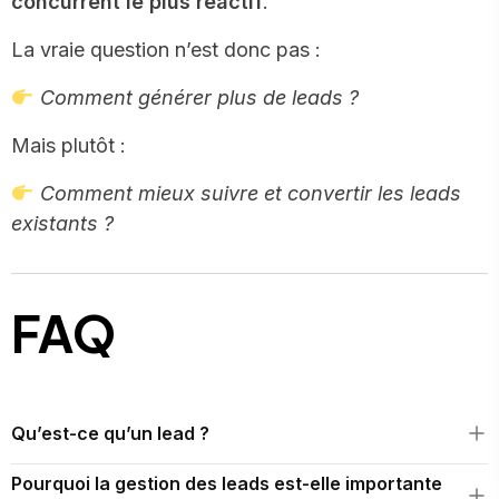
concurrent le plus réactif
.
La vraie question n’est donc pas :
Comment générer plus de leads ?
Mais plutôt :
Comment mieux suivre et convertir les leads
existants ?
FAQ
Qu’est-ce qu’un lead ?
Un lead est une personne ou une entreprise ayant manifesté
Pourquoi la gestion des leads est-elle importante