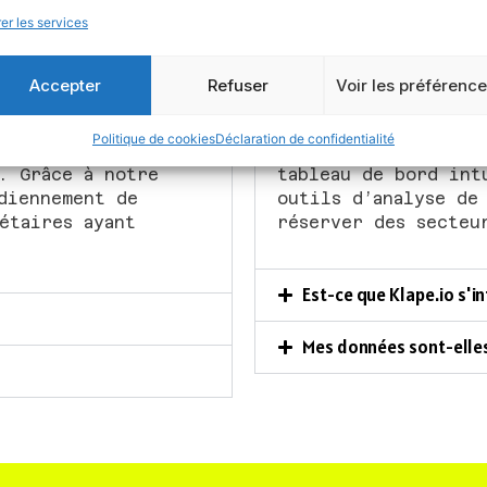
uestions fréquemment posée
er les services
Accepter
Refuser
Voir les préférenc
Quelles sont les foncti
Politique de cookies
Déclaration de confidentialité
 analyser la data
Klape.io offre un e
. Grâce à notre
tableau de bord int
diennement de
outils d’analyse de
étaires ayant
réserver des secteu
Est-ce que Klape.io s'i
Mes données sont-elles