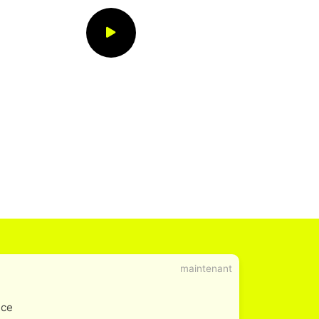
maintenant
ice