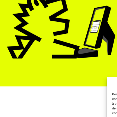
Pou
coo
à c
de 
con