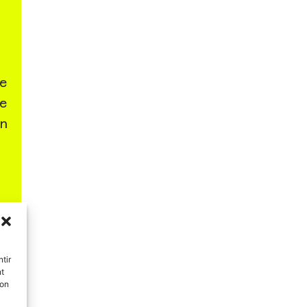
e
e
n
tir
nt
son