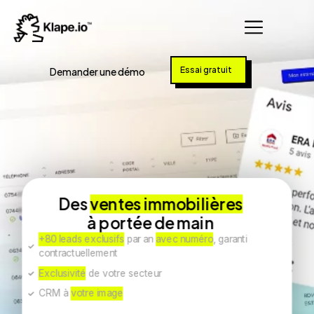
Essai gratuit
Demander une démo
Des
ventes immobilières
à portée de main
+80 leads exclusifs
par an
avec numéro
, garanti
contractuellement
Exclusivité
de votre secteur
CRM à
votre image