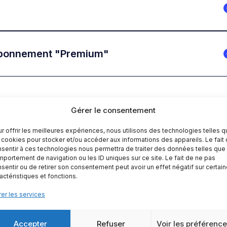
'abonnement "Premium"
Gérer le consentement
2. Paiements et Factures
r offrir les meilleures expériences, nous utilisons des technologies telles 
 cookies pour stocker et/ou accéder aux informations des appareils. Le fait
sentir à ces technologies nous permettra de traiter des données telles que 
portement de navigation ou les ID uniques sur ce site. Le fait de ne pas
sentir ou de retirer son consentement peut avoir un effet négatif sur certai
actéristiques et fonctions.
er les services
Accepter
Refuser
Voir les préférenc