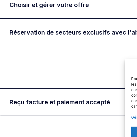
Choisir et gérer votre offre
Réservation de secteurs exclusifs avec l
Pou
les
con
com
Reçu facture et paiement accepté
con
car
Gér