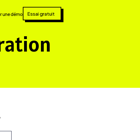
Essai gratuit
r une démo
ration
t